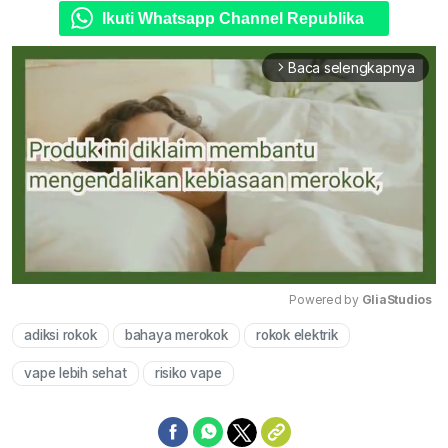
Ikuti Whatsapp Channel Republika
Baca selengkapnya
arrow_forward_ios
Powered by 
GliaStudios
adiksi rokok
bahaya merokok
rokok elektrik
Mute
vape lebih sehat
risiko vape