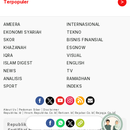
>
Terpopuler
AMEERA
INTERNASIONAL
EKONOMI SYARIAH
TEKNO
SKOR
BISNIS FINANSIAL
KHAZANAH
ESGNOW
IQRA
VISUAL
ISLAM DIGEST
ENGLISH
NEWS
TV
ANALISIS
RAMADHAN
SPORT
INDEKS
About Us
|
Pedoman Siber
|
Disclaimer
Republika.id
|
Ihram.republika.co.id
|
Retizen.id
|
Rejabar.co.id
|
Rejogja.co.id
|
Republika telah diverifikasi oleh Dewan Pers
Sertifikat Nomor 1058/DP-Verifikasi/K/XII/2022